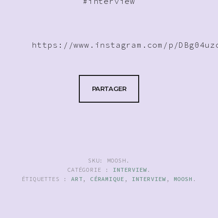
#interview
https://www.instagram.com/p/DBg04uz
PARTAGER
SKU:
MOOSH
.
CATÉGORIE :
INTERVIEW
.
ÉTIQUETTES :
ART
,
CÉRAMIQUE
,
INTERVIEW
,
MOOSH
.