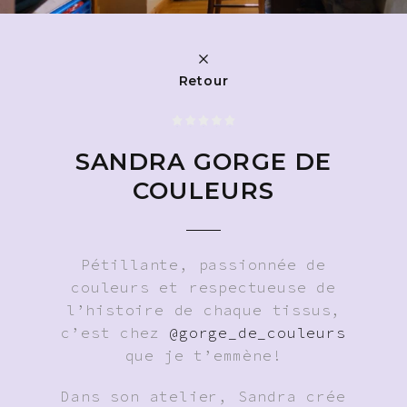
Retour
SANDRA GORGE DE
COULEURS
Pétillante, passionnée de
couleurs et respectueuse de
l’histoire de chaque tissus,
c’est chez
@gorge_de_couleurs
que je t’emmène!
Dans son atelier, Sandra crée