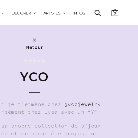
DECORER
ARTISTES
INFOS
0
Retour
YCO
ui je t’emmène chez
@ycojewelry
cisément chez Lysa avec un “Y”
 sa propre collection de bijoux
rée et en parallèle propose un