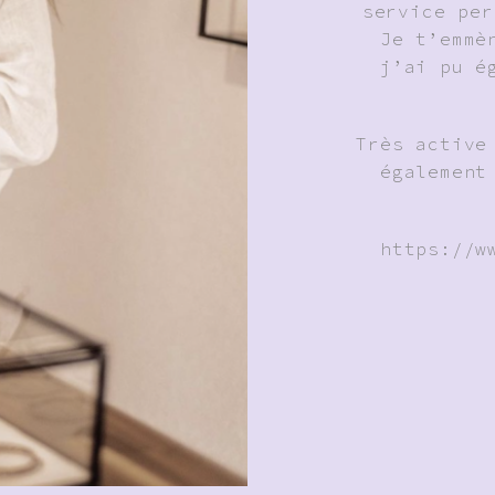
service per
Je t’emmè
j’ai pu é
Très active
également
https://w