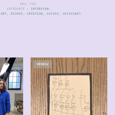
SKU:
YVO
.
CATÉGORIE :
INTERVIEW
.
:
ART
,
BIJOUX
,
CRÉATION
,
SUISSE
,
SUISSEART
.
VENDU