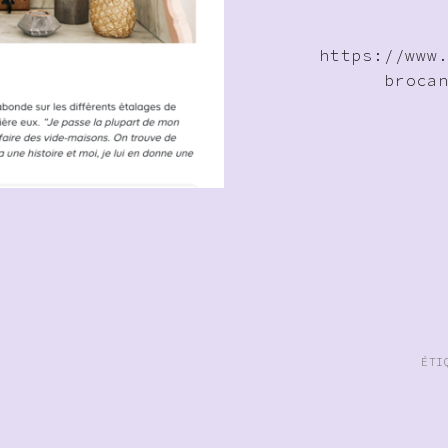
https://www
broca
ÉTI