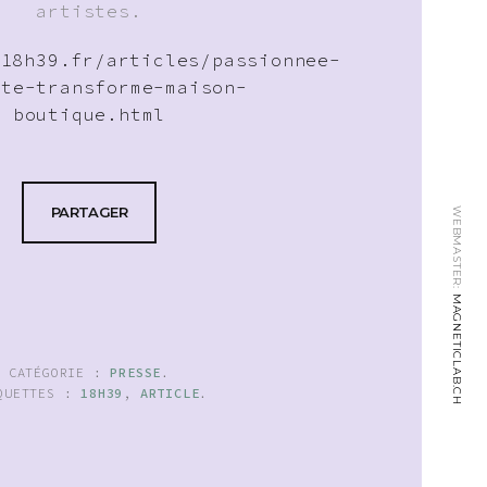
artistes.
.18h39.fr/articles/passionnee-
nte-transforme-maison-
boutique.html
PARTAGER
WEBMASTER:
MAGNETICLAB.CH
CATÉGORIE :
PRESSE
.
QUETTES :
18H39
,
ARTICLE
.