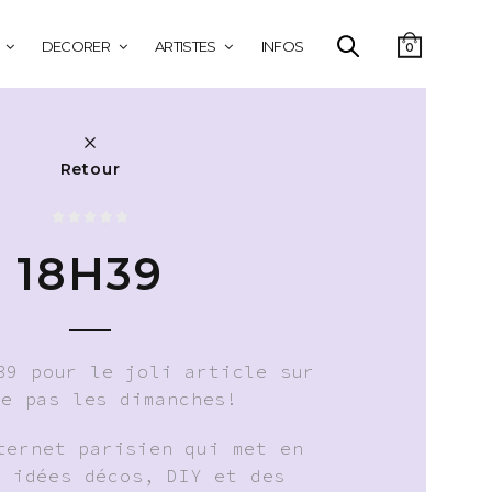
DECORER
ARTISTES
INFOS
0
Retour
18H39
39 pour le joli article sur
me pas les dimanches!
ternet parisien qui met en
s idées décos, DIY et des