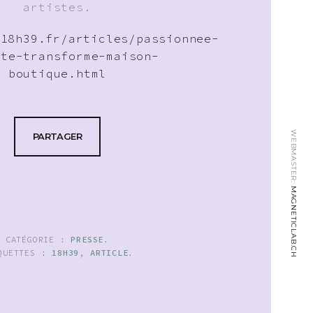
artistes.
.18h39.fr/articles/passionnee-
nte-transforme-maison-
boutique.html
WEBMASTER:
PARTAGER
MAGNETICLAB.CH
CATÉGORIE :
PRESSE
.
QUETTES :
18H39
,
ARTICLE
.