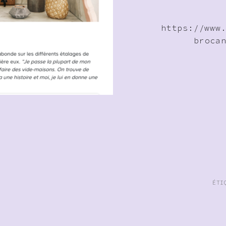
https://www
broca
ÉTI