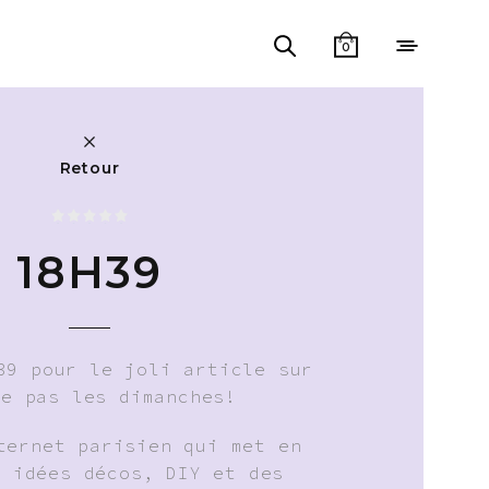
0
Retour
18H39
39 pour le joli article sur
me pas les dimanches!
ternet parisien qui met en
s idées décos, DIY et des