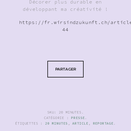
Décorer plus durable en
développant ma créativité !
https://fr.wirsindzukunft.ch/articl
44
PARTAGER
SKU:
20 MINUTES
.
CATÉGORIE :
PRESSE
.
ÉTIQUETTES :
20 MINUTES
,
ARTICLE
,
REPORTAGE
.