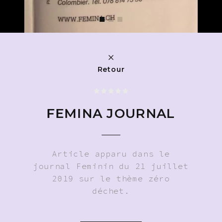
Retour
FEMINA JOURNAL
Article apparu dans le
journal Feminin du 21 juillet
2019 sur le thème zéro
déchet.