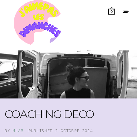
0
COACHING DECO
BY
MLAB
PUBLISHED
2 OCTOBRE 2014