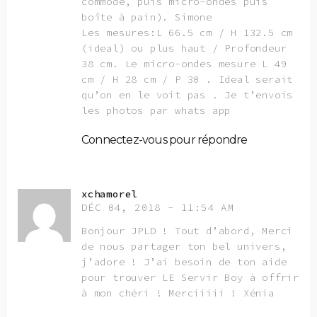
commode, puis micro-ondes puis
boîte à pain). Simone
Les mesures:L 66.5 cm / H 132.5 cm
(ideal) ou plus haut / Profondeur
38 cm. Le micro-ondes mesure L 49
cm / H 28 cm / P 30 . Ideal serait
qu’on en le voit pas . Je t’envois
les photos par whats app
Connectez-vous pour répondre
xchamorel
DÉC 04, 2018 - 11:54 AM
Bonjour JPLD ! Tout d’abord, Merci
de nous partager ton bel univers,
j’adore ! J’ai besoin de ton aide
pour trouver LE Servir Boy à offrir
à mon chéri ! Merciiiii ! Xénia