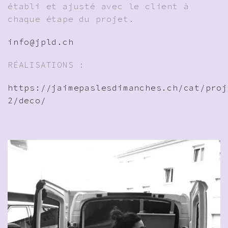
établi et ajusté avec le client à
chaque étape du projet.
info@jpld.ch
RÉALISATIONS :
https://jaimepaslesdimanches.ch/cat/proj
2/deco/