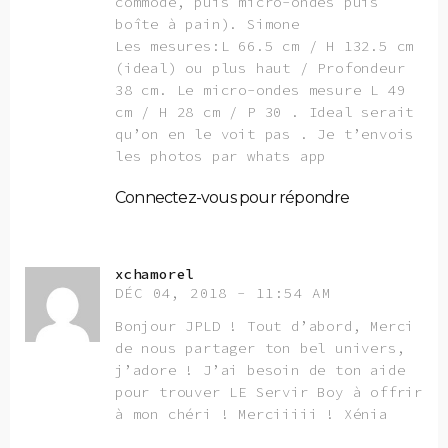
commode, puis micro-ondes puis
boîte à pain). Simone
Les mesures:L 66.5 cm / H 132.5 cm
(ideal) ou plus haut / Profondeur
38 cm. Le micro-ondes mesure L 49
cm / H 28 cm / P 30 . Ideal serait
qu’on en le voit pas . Je t’envois
les photos par whats app
Connectez-vous pour répondre
xchamorel
DÉC 04, 2018 - 11:54 AM
Bonjour JPLD ! Tout d’abord, Merci
de nous partager ton bel univers,
j’adore ! J’ai besoin de ton aide
pour trouver LE Servir Boy à offrir
à mon chéri ! Merciiiii ! Xénia