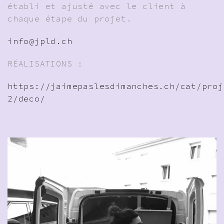
établi et ajusté avec le client à
chaque étape du projet.
info@jpld.ch
RÉALISATIONS :
https://jaimepaslesdimanches.ch/cat/proj
2/deco/