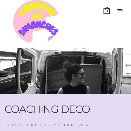
0
COACHING DECO
BY
MLAB
PUBLISHED
2 OCTOBRE 2014