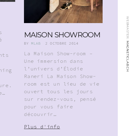
WEBMASTER:
s
MAISON SHOWROOM
é
MAGNETICLAB.CH
BY
MLAB
2 OCTOBRE 2014
La Maison Show-room –
nts
Une immersion dans
l’univers d’Élodie
hing
Raneri La Maison Show-
room est un lieu de vie
ure.
ouvert tous les jours
e…
sur rendez-vous, pensé
pour vous faire
découvrir…
Plus d'info