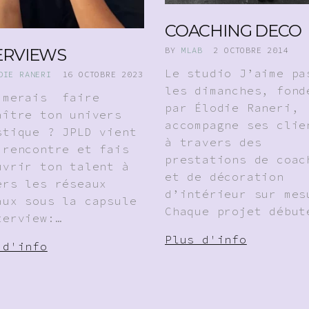
COACHING DECO
ERVIEWS
BY
MLAB
2 OCTOBRE 2014
Le studio J’aime pa
DIE RANERI
16 OCTOBRE 2023
les dimanches, fond
imerais faire
par Élodie Raneri,
aître ton univers
accompagne ses clie
stique ? JPLD vient
à travers des
 rencontre et fais
prestations de coac
uvrir ton talent à
et de décoration
ers les réseaux
d’intérieur sur mes
aux sous la capsule
Chaque projet début
terview:…
Plus d'info
 d'info