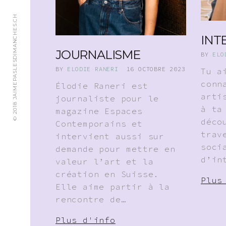
© 2018 JAIMEPASLESDIMANCHES.CH
INT
JOURNALISME
BY
ELO
BY
ELODIE RANERI
16 OCTOBRE 2023
Tu a
conn
Élodie Raneri est
arti
journaliste pour le
à ta
magazine Espaces
déco
Contemporains et
trav
intervient aussi sur
soci
demande pour mettre en
d’in
valeur l’art et la
création en Suisse.
Plus
Elle aime partir à la
rencontre de…
Plus d'info