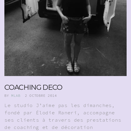
COACHING DECO
BY
MLAB
2 OCTOBRE 2014
Le studio J’aime pas les dimanches,
fondé par Élodie Raneri, accompagne
ses clients à travers des prestations
de coaching et de décoration