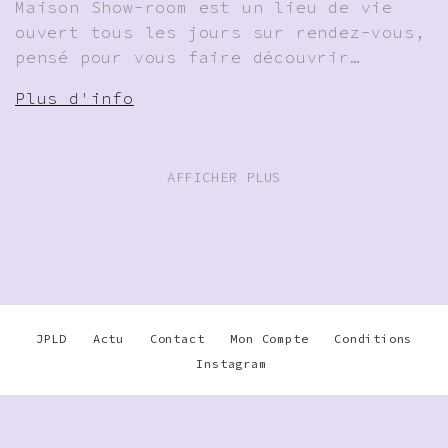
Maison Show-room est un lieu de vie
ouvert tous les jours sur rendez-vous,
pensé pour vous faire découvrir…
Plus d'info
AFFICHER PLUS
JPLD
Actu
Contact
Mon Compte
Conditions
Instagram
Warning
: Undefined array key
"disable_phone" in