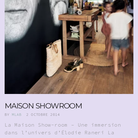
MAISON SHOWROOM
BY
MLAB
2 OCTOBRE 2014
La Maison Show-room – Une immersion
dans l’univers d’Élodie Raneri La