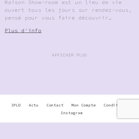
Maison Show-room est un lieu de vie
ouvert tous les jours sur rendez-vous,
pensé pour vous faire découvrir…
Plus d'info
AFFICHER PLUS
JPLD
Actu
Contact
Mon Compte
Conditions
Instagram
Warning
: Undefined array key
"disable_phone" in