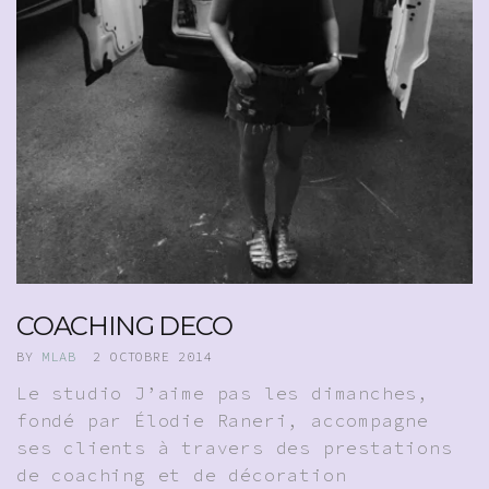
COACHING DECO
BY
MLAB
2 OCTOBRE 2014
Le studio J’aime pas les dimanches,
fondé par Élodie Raneri, accompagne
ses clients à travers des prestations
de coaching et de décoration