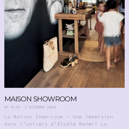
MAISON SHOWROOM
BY
MLAB
2 OCTOBRE 2014
La Maison Show-room – Une immersion
dans l’univers d’Élodie Raneri La