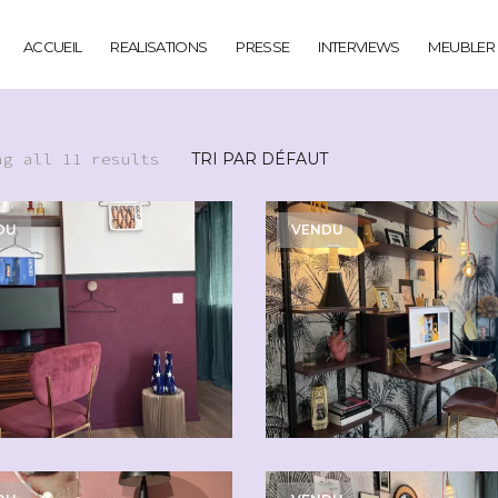
ACCUEIL
REALISATIONS
PRESSE
INTERVIEWS
MEUBLER
ng all 11 results
DU
VENDU