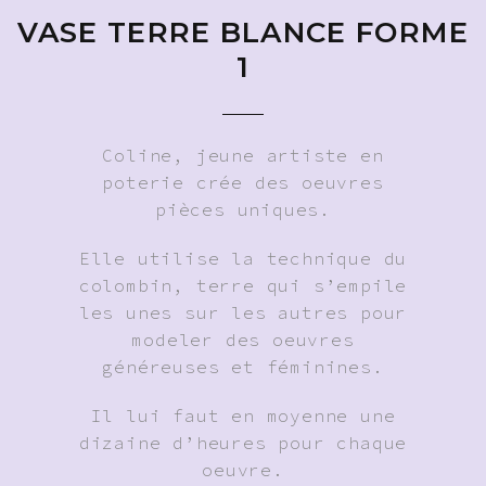
VASE TERRE BLANCE FORME
1
Coline, jeune artiste en
poterie crée des oeuvres
pièces uniques.
Elle utilise la technique du
colombin, terre qui s’empile
les unes sur les autres pour
modeler des oeuvres
généreuses et féminines.
Il lui faut en moyenne une
dizaine d’heures pour chaque
oeuvre.