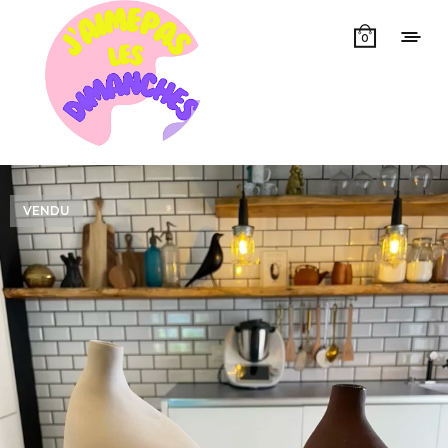
0
VENDU