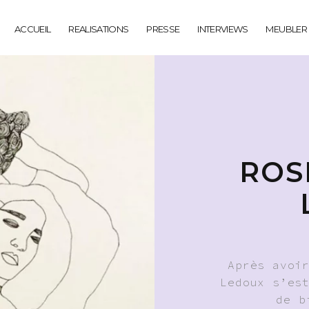
ACCUEIL
REALISATIONS
PRESSE
INTERVIEWS
MEUBLER
ROS
Après avoi
Ledoux s’es
de b