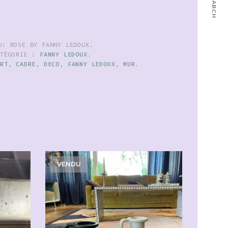
KU:
ROSE BY FANNY LEDOUX
.
ATÉGORIE :
FANNY LEDOUX
.
ART
,
CADRE
,
DECO
,
FANNY LEDOUX
,
MUR
.
VENDU