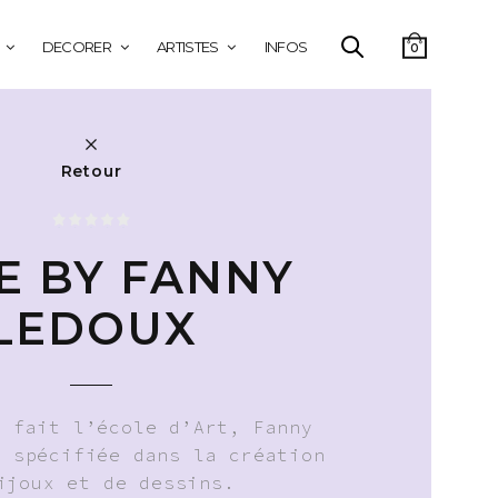
DECORER
ARTISTES
INFOS
0
Retour
E BY FANNY
LEDOUX
r fait l’école d’Art, Fanny
t spécifiée dans la création
ijoux et de dessins.