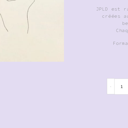
JPLD est r
créées a
b
Cha
Form