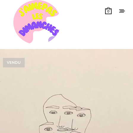
0
VENDU