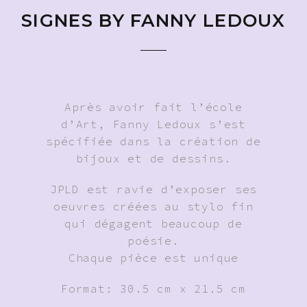
SIGNES BY FANNY LEDOUX
Après avoir fait l’école
d’Art, Fanny Ledoux s’est
spécifiée dans la création de
bijoux et de dessins.
JPLD est ravie d’exposer ses
oeuvres créées au stylo fin
qui dégagent beaucoup de
poésie.
Chaque pièce est unique
Format: 30.5 cm x 21.5 cm