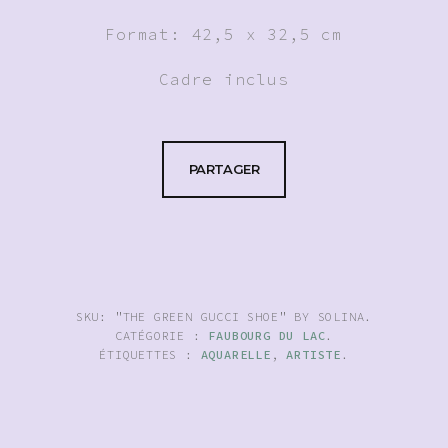
Format: 42,5 x 32,5 cm
Cadre inclus
PARTAGER
SKU:
"THE GREEN GUCCI SHOE" BY SOLINA
.
CATÉGORIE :
FAUBOURG DU LAC
.
ÉTIQUETTES :
AQUARELLE
,
ARTISTE
.