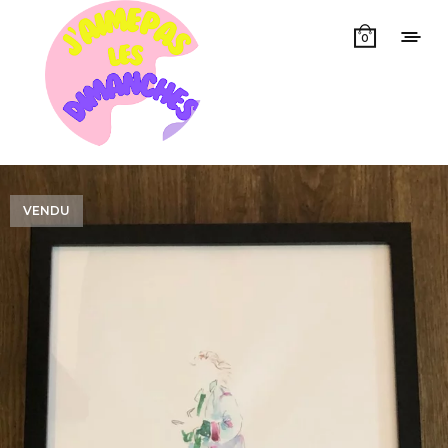
0
VENDU