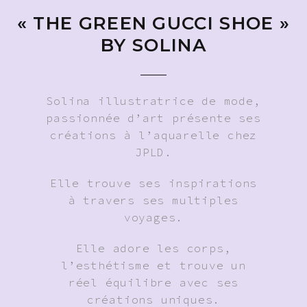
« THE GREEN GUCCI SHOE »
BY SOLINA
Solina illustratrice de mode,
passionnée d’art présente ses
créations à l’aquarelle chez
JPLD.
Elle trouve ses inspirations
à travers ses multiples
voyages.
Elle adore les corps,
l’esthétisme et trouve un
réel équilibre avec ses
créations uniques.