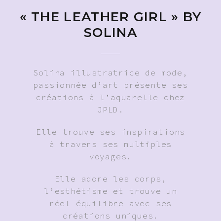
« THE LEATHER GIRL » BY
SOLINA
Solina illustratrice de mode,
passionnée d’art présente ses
créations à l’aquarelle chez
JPLD.
Elle trouve ses inspirations
à travers ses multiples
voyages.
Elle adore les corps,
l’esthétisme et trouve un
réel équilibre avec ses
créations uniques.