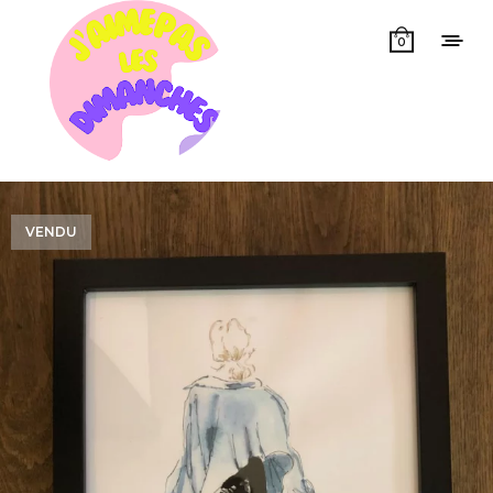
0
VENDU