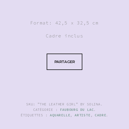
Format: 42,5 x 32,5 cm
Cadre inclus
PARTAGER
SKU:
"THE LEATHER GIRL" BY SOLINA
.
CATÉGORIE :
FAUBOURG DU LAC
.
ÉTIQUETTES :
AQUARELLE
,
ARTISTE
,
CADRE
.