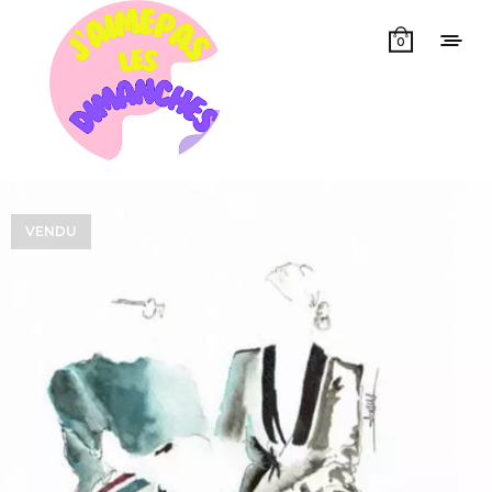
0
VENDU