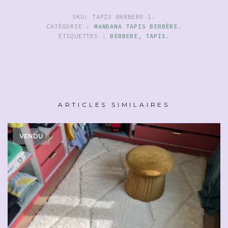
SKU:
TAPIS BERBERE 1
.
CATÉGORIE :
MANDANA TAPIS BERBÈRE
.
ÉTIQUETTES :
BERBERE
,
TAPIS
.
ARTICLES SIMILAIRES
VENDU