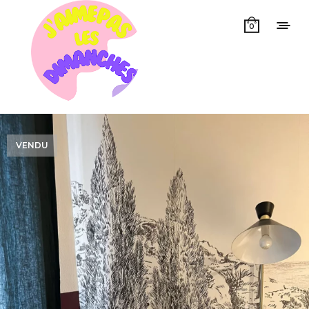
0
VENDU