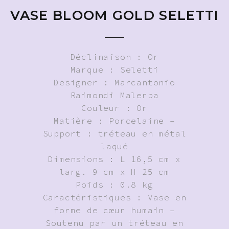
VASE BLOOM GOLD SELETTI
Déclinaison : Or
Marque : Seletti
Designer : Marcantonio
Raimondi Malerba
Couleur : Or
Matière : Porcelaine –
Support : tréteau en métal
laqué
Dimensions : L 16,5 cm x
larg. 9 cm x H 25 cm
Poids : 0.8 kg
Caractéristiques : Vase en
forme de cœur humain –
Soutenu par un tréteau en