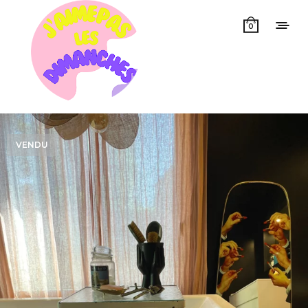
0
VENDU