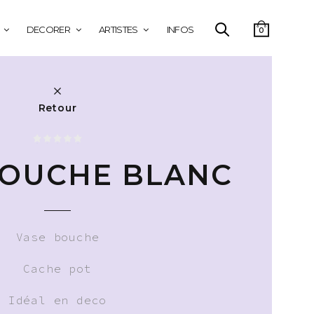
DECORER
ARTISTES
INFOS
0
Retour
BOUCHE BLANC
Vase bouche
Cache pot
Idéal en deco