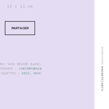
13 x 11 cm
PARTAGER
WEBMASTER:
SKU:
VASE BOUCHE BLANC
.
MAGNETICLAB.CH
ATÉGORIE :
CONTEMPORAIN
.
TIQUETTES :
DECO
,
VASE
.