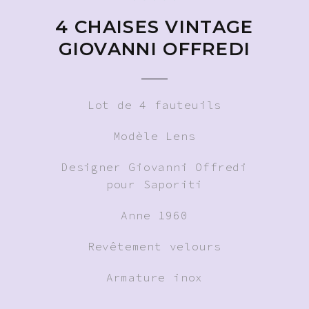
4 CHAISES VINTAGE
GIOVANNI OFFREDI
Lot de 4 fauteuils
Modèle Lens
Designer Giovanni Offredi
pour Saporiti
Anne 1960
Revêtement velours
Armature inox