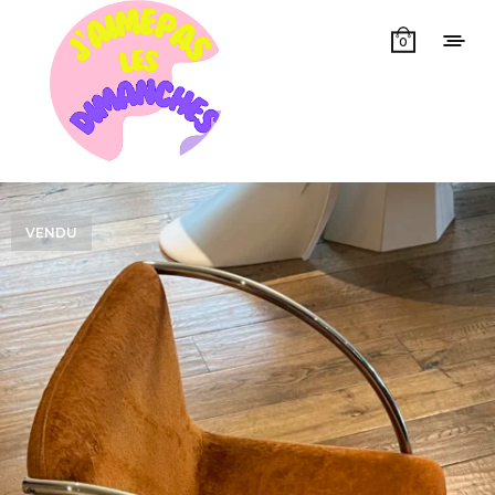
0
VENDU