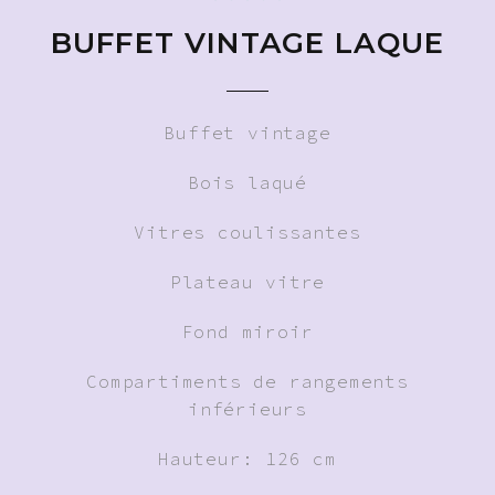
BUFFET VINTAGE LAQUE
Buffet vintage
Bois laqué
Vitres coulissantes
Plateau vitre
Fond miroir
Compartiments de rangements
inférieurs
Hauteur: 126 cm