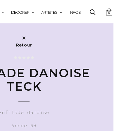
DECORER
ARTISTES
INFOS
0
Retour
ADE DANOISE
TECK
Enfilade danoise
Année 60