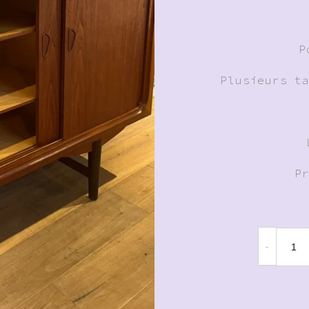
P
Plusieurs t
P