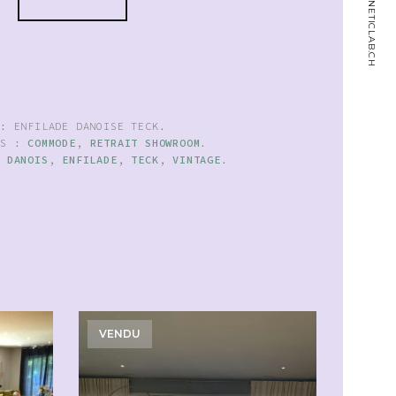
MAGNETICLAB.CH
U:
ENFILADE DANOISE TECK
.
ES :
COMMODE
,
RETRAIT SHOWROOM
.
:
DANOIS
,
ENFILADE
,
TECK
,
VINTAGE
.
VENDU