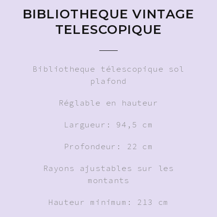
BIBLIOTHEQUE VINTAGE
TELESCOPIQUE
Bibliotheque télescopique sol
plafond
Réglable en hauteur
Largueur: 94,5 cm
Profondeur: 22 cm
Rayons ajustables sur les
montants
Hauteur minimum: 213 cm