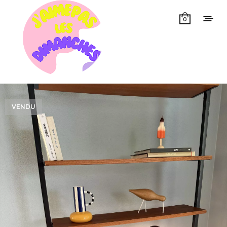
0
VENDU