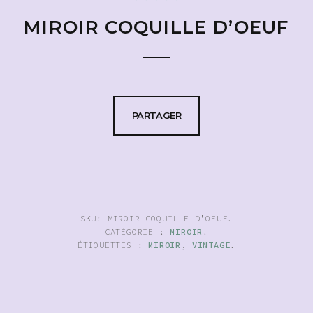
MIROIR COQUILLE D’OEUF
PARTAGER
SKU:
MIROIR COQUILLE D'OEUF
.
CATÉGORIE :
MIROIR
.
ÉTIQUETTES :
MIROIR
,
VINTAGE
.