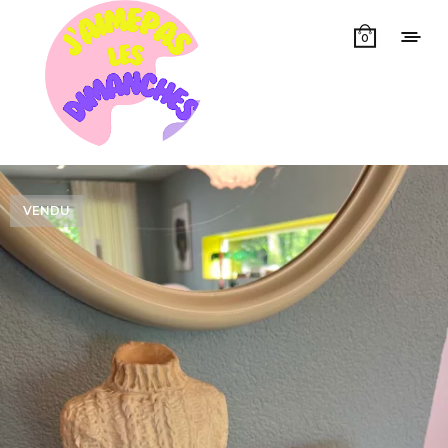
0
VENDU