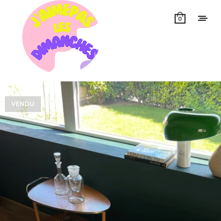
0
VENDU