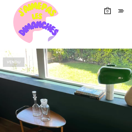
0
VENDU