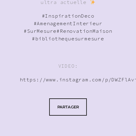
ultra actuelle
#InspirationDeco
#AmenagementInterieur
#SurMesure
#RenovationMaison
#bibliothequesurmesure
VIDEO:
https://www.instagram.com/p/DWZFlAv
PARTAGER