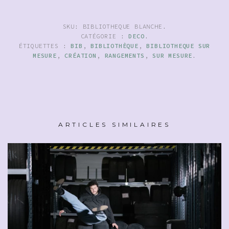
SKU:
BIBLIOTHEQUE BLANCHE
.
CATÉGORIE :
DECO
.
ÉTIQUETTES :
BIB
,
BIBLIOTHÈQUE
,
BIBLIOTHEQUE SUR
MESURE
,
CRÉATION
,
RANGEMENTS
,
SUR MESURE
.
ARTICLES SIMILAIRES