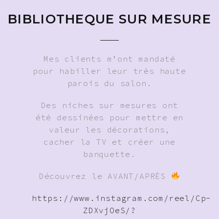
BIBLIOTHEQUE SUR MESURE
Mes clients m’ont mandaté
pour habiller leur très haute
parois du salon.
Des niches sur mesures ont
été dessinées pour mettre en
valeur les décorations,
cacher la TV et créer une
banquette.
Découvrez le AVANT/APRÈS
https://www.instagram.com/reel/Cp-
ZDXvjOeS/?