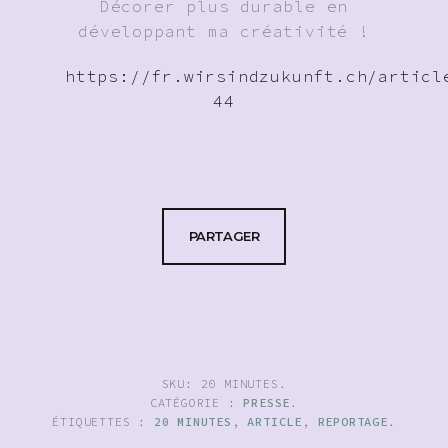
Décorer plus durable en
développant ma créativité !
https://fr.wirsindzukunft.ch/articl
44
PARTAGER
SKU:
20 MINUTES
.
CATÉGORIE :
PRESSE
.
ÉTIQUETTES :
20 MINUTES
,
ARTICLE
,
REPORTAGE
.