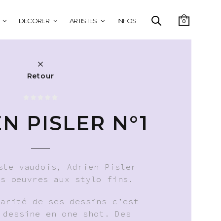
DECORER
ARTISTES
INFOS
0
Retour
N PISLER N°1
ste vaudois, Adrien Pisler
es oeuvres aux stylo fins.
larité de ses dessins c’est
 dessine en one shot. Des