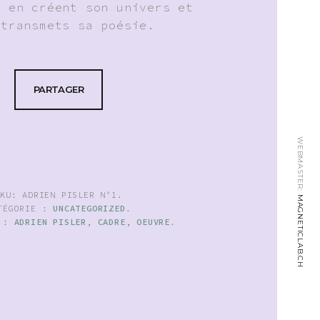
l en créent son univers et
 transmets sa poésie.
PARTAGER
WEBMASTER:
SKU:
ADRIEN PISLER N°1
.
MAGNETICLAB.CH
TÉGORIE :
UNCATEGORIZED
.
S :
ADRIEN PISLER
,
CADRE
,
OEUVRE
.