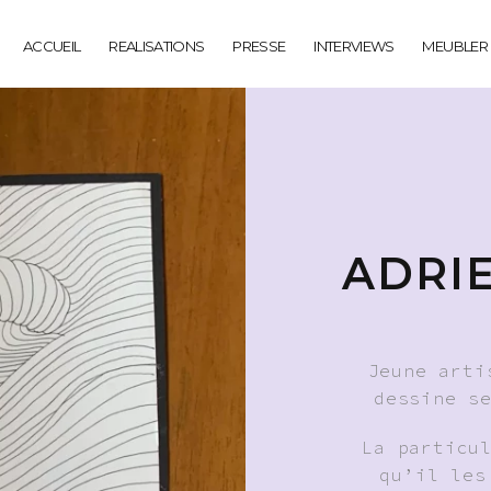
ACCUEIL
REALISATIONS
PRESSE
INTERVIEWS
MEUBLER
ADRIE
Jeune arti
dessine s
La particu
qu’il les