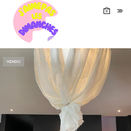
0
VENDU