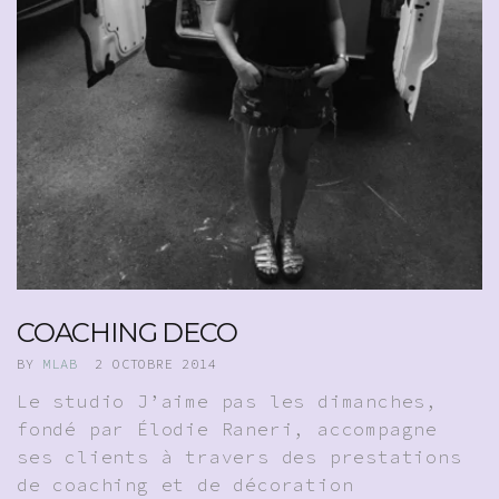
COACHING DECO
BY
MLAB
2 OCTOBRE 2014
Le studio J’aime pas les dimanches,
fondé par Élodie Raneri, accompagne
ses clients à travers des prestations
de coaching et de décoration