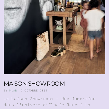
MAISON SHOWROOM
BY
MLAB
2 OCTOBRE 2014
La Maison Show-room – Une immersion
dans l’univers d’Élodie Raneri La