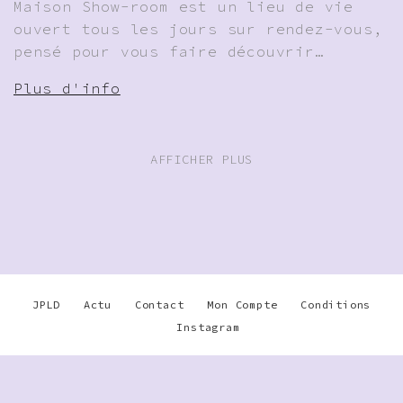
Maison Show-room est un lieu de vie
ouvert tous les jours sur rendez-vous,
pensé pour vous faire découvrir…
Plus d'info
AFFICHER PLUS
JPLD
Actu
Contact
Mon Compte
Conditions
Instagram
Warning
: Undefined array key
"disable_phone" in