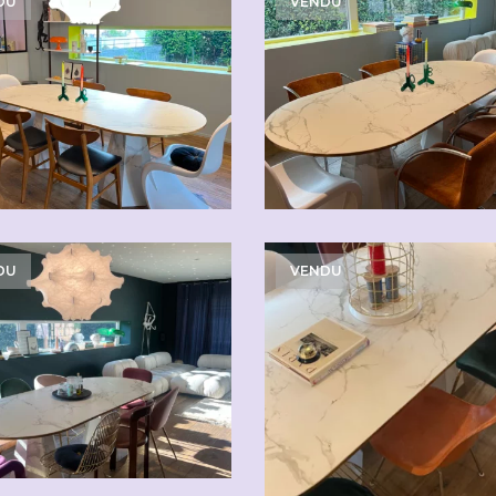
CHF
80.00
DU
VENDU
DU
VENDU