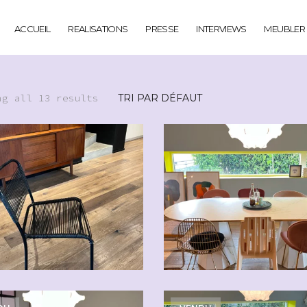
ACCUEIL
REALISATIONS
PRESSE
INTERVIEWS
MEUBLER
ng all 13 results
CHF
70.00