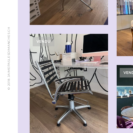
CHF
90.00
VEN
© 2018 JAIMEPASLESDIMANCHES.CH
VENDU
VEN