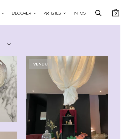
DECORER
ARTISTES
INFOS
0
VENDU