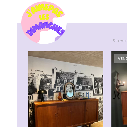
Showi
VEN
CHF
2'500.00