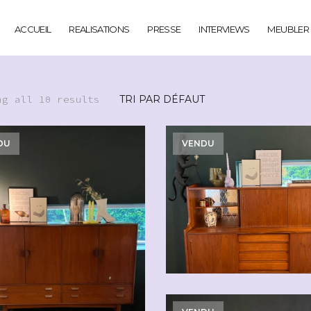
ACCUEIL
REALISATIONS
PRESSE
INTERVIEWS
MEUBLER
ng all 10 results
DU
VENDU