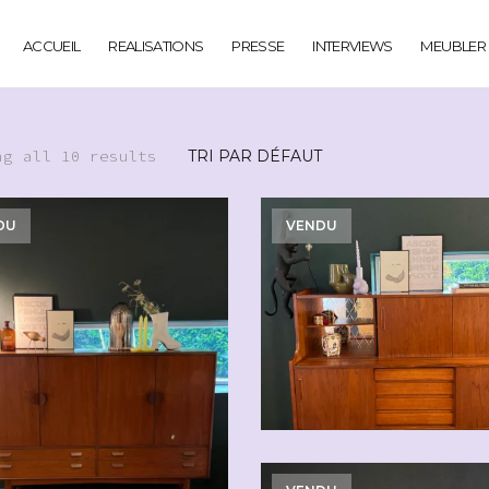
ACCUEIL
REALISATIONS
PRESSE
INTERVIEWS
MEUBLER
ng all 10 results
DU
VENDU