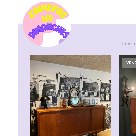
Showi
VEN
CHF
2'500.00