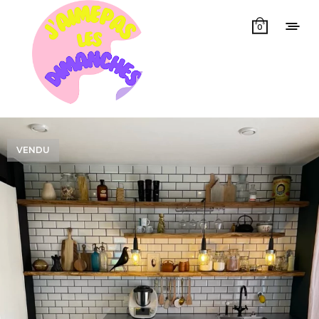
0
VENDU