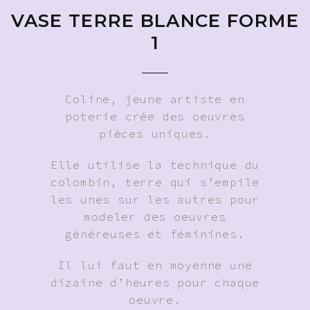
VASE TERRE BLANCE FORME
1
Coline, jeune artiste en
poterie crée des oeuvres
pièces uniques.
Elle utilise la technique du
colombin, terre qui s’empile
les unes sur les autres pour
modeler des oeuvres
généreuses et féminines.
Il lui faut en moyenne une
dizaine d’heures pour chaque
oeuvre.