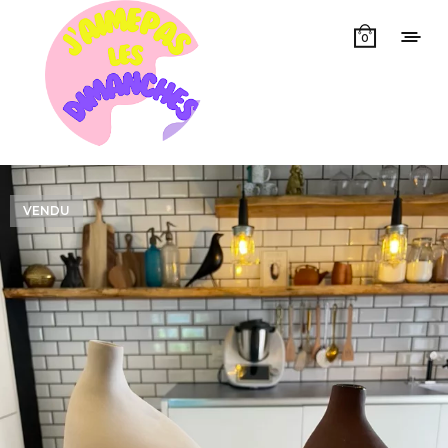
0
VENDU