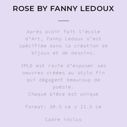
ROSE BY FANNY LEDOUX
Après avoir fait l’école
d’Art, Fanny Ledoux s’est
spécifiée dans la création de
bijoux et de dessins.
JPLD est ravie d’exposer ses
oeuvres créées au stylo fin
qui dégagent beaucoup de
poésie.
Chaque pièce est unique
Format: 30.5 cm x 21.5 cm
Cadre inclus