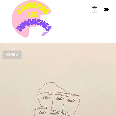
0
VENDU