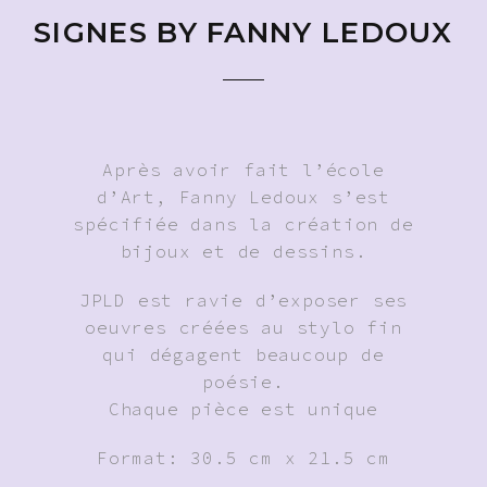
SIGNES BY FANNY LEDOUX
Après avoir fait l’école
d’Art, Fanny Ledoux s’est
spécifiée dans la création de
bijoux et de dessins.
JPLD est ravie d’exposer ses
oeuvres créées au stylo fin
qui dégagent beaucoup de
poésie.
Chaque pièce est unique
Format: 30.5 cm x 21.5 cm