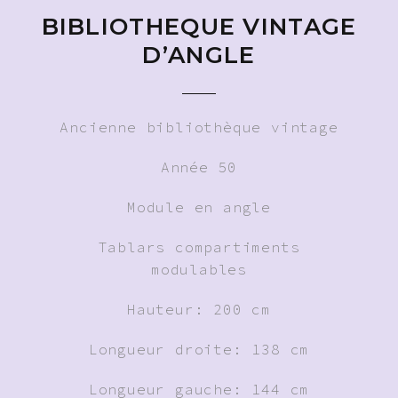
BIBLIOTHEQUE VINTAGE
D’ANGLE
Ancienne bibliothèque vintage
Année 50
Module en angle
Tablars compartiments
modulables
Hauteur: 200 cm
Longueur droite: 138 cm
Longueur gauche: 144 cm