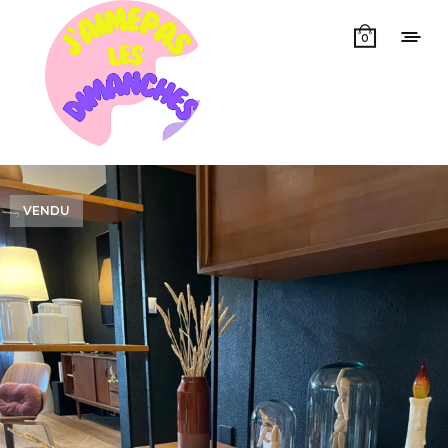
0
VENDU