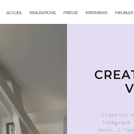
ACCUEIL
REALISATIONS
PRESSE
INTERVIEWS
MEUBLER
CREA
V
Création 
intégrant
bois. L’im