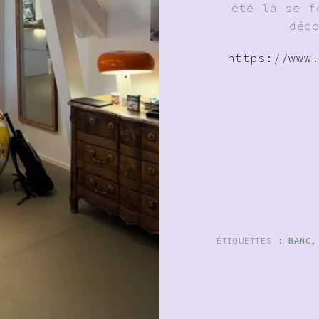
été là se f
déc
https://www
ÉTIQUETTES :
BANC