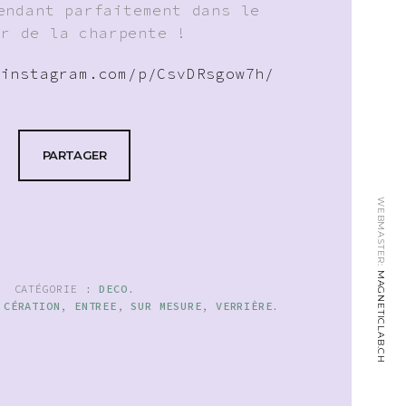
endant parfaitement dans le
or de la charpente !
.instagram.com/p/CsvDRsgow7h/
PARTAGER
WEBMASTER:
MAGNETICLAB.CH
CATÉGORIE :
DECO
.
,
CÉRATION
,
ENTREE
,
SUR MESURE
,
VERRIÈRE
.