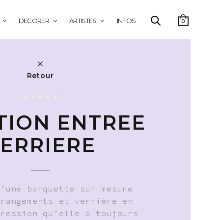
DECORER
ARTISTES
INFOS
0
Retour
TION ENTREE
ERRIERE
d’une banquette sur mesure
 rangements et verrière en
pression qu’elle a toujours