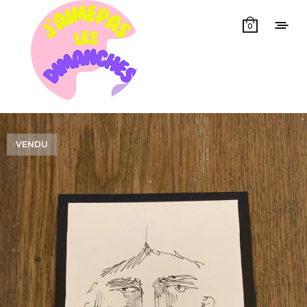
0
VENDU