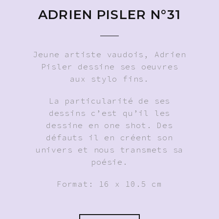
ADRIEN PISLER N°31
Jeune artiste vaudois, Adrien
Pisler dessine ses oeuvres
aux stylo fins.
La particularité de ses
dessins c’est qu’il les
dessine en one shot. Des
défauts il en créent son
univers et nous transmets sa
poésie.
Format: 16 x 10.5 cm