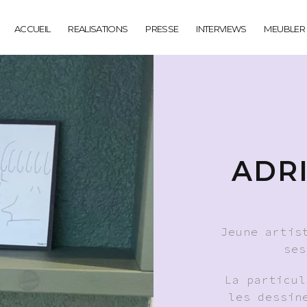
ACCUEIL
REALISATIONS
PRESSE
INTERVIEWS
MEUBLER
ADRI
Jeune artis
ses
La particul
les dessin