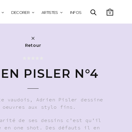
DECORER
ARTISTES
INFOS
0
Retour
EN PISLER N°4
te vaudois, Adrien Pisler dessine
 oeuvres aux stylo fins.
arité de ses dessins c’est qu’il
e en one shot. Des défauts il en