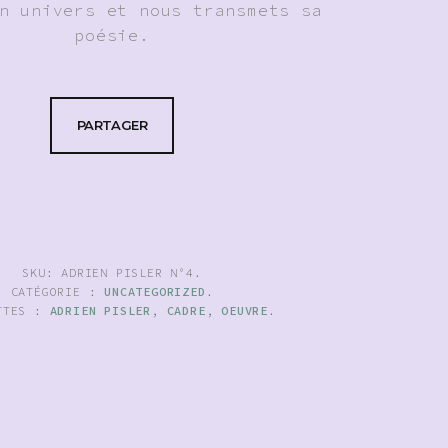
n univers et nous transmets sa
poésie.
PARTAGER
SKU:
ADRIEN PISLER N°4
.
CATÉGORIE :
UNCATEGORIZED
.
TTES :
ADRIEN PISLER
,
CADRE
,
OEUVRE
.