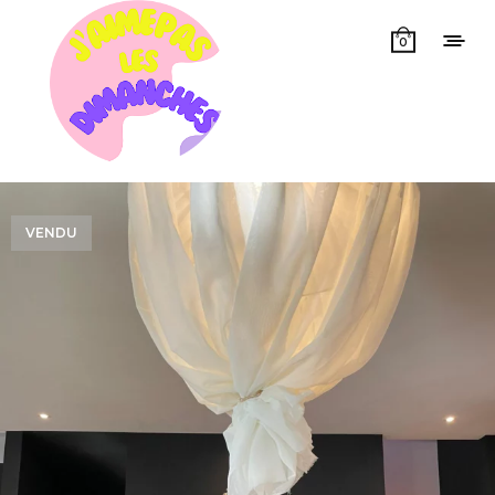
0
VENDU