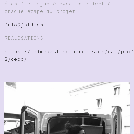
établi et ajusté avec le client à
chaque étape du projet.
info@jpld.ch
RÉALISATIONS :
https://jaimepaslesdimanches.ch/cat/proj
2/deco/