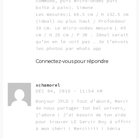
commode, puis micro-ondes puis
boîte à pain). Simone
Les mesures:L 66.5 cm / H 132.5 cm
(ideal) ou plus haut / Profondeur
38 cm. Le micro-ondes mesure L 49
cm / H 28 cm / P 30 . Ideal serait
qu’on en le voit pas . Je t’envois
les photos par whats app
Connectez-vous pour répondre
xchamorel
DÉC 04, 2018 - 11:54 AM
Bonjour JPLD ! Tout d’abord, Merci
de nous partager ton bel univers,
j’adore ! J’ai besoin de ton aide
pour trouver LE Servir Boy à offrir
à mon chéri ! Merciiiii ! Xénia