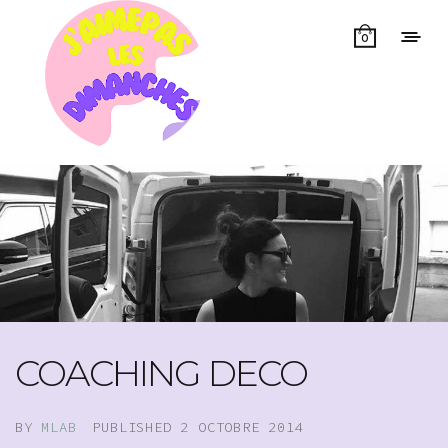
0
COACHING DECO
BY
MLAB
PUBLISHED
2 OCTOBRE 2014